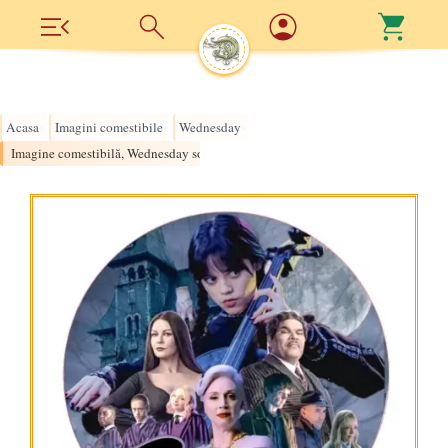
Acasa
Imagini comestibile
Wednesday
›
›
›
Imagine comestibilă, Wednesday song