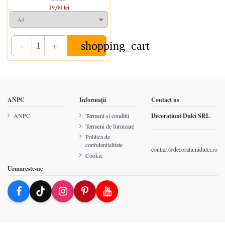
19,00 lei
shopping_cart
-
+
Quantity
ANPC
Informații
Contact us
ANPC
Termeni si conditii
Decoratiuni Dulci SRL
Termeni de furnizare
Politica de
confidentialitate
contact@decoratiunidulci.ro
Cookie
Urmareste-ne