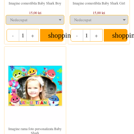
Imagine comestibila Baby Shark Boy
Imagine comestibila Baby Shark Girl
15,00 lei
15,00 lei
shopping_cart
shoppi
-
+
-
+
Quantity
Quantity
In stoc
Imagine rama foto personalizata Baby
Shark