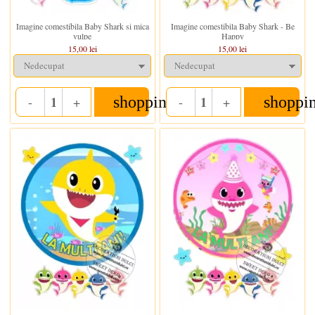
In stoc
In stoc
Imagine comestibila Baby Shark si mica
Imagine comestibila Baby Shark - Be
vulpe
Happy
15,00 lei
15,00 lei
shopping_cart
shoppi
-
+
-
+
Quantity
Quantity
In stoc
In stoc