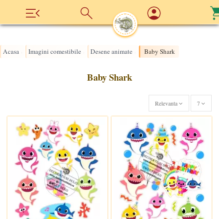
Acasa
Imagini comestibile
Desene animate
Baby Shark
›
›
›
Baby Shark
Relevanta
7