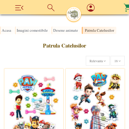
Acasa
Imagini comestibile
Desene animate
Patrula Catelusilor
›
›
›
Patrula Catelusilor
Relevanta
16