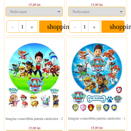
15,00 lei
15,00 lei
shopping_cart
shoppi
-
+
-
+
Quantity
Quantity
In stoc
In stoc
Imagine comestibila patrula catelusilor - 1
Imagine comestibila patrula catelusilor - 2
15,00 lei
15,00 lei