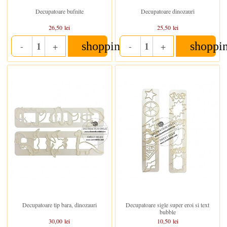
Decupatoare bufnite
Decupatoare dinozauri
26,50 lei
25,50 lei
shopping_cart
shoppi
-
+
-
+
Quantity
Quantity
In stoc
In stoc
Decupatoare tip bara, dinozauri
Decupatoare sigle super eroi si text
bubble
30,00 lei
10,50 lei