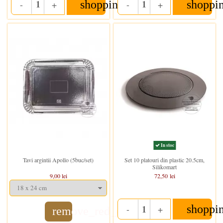
shopping_cart
shoppi
-
+
-
+
Quantity
Quantity
Stoc epuizat
In stoc
Tavi argintii Apollo (5buc/set)
Set 10 platouri din plastic 20.5cm,
Silikomart
9,00 lei
72,50 lei
shoppi
-
+
remove_red_eye
Quantity