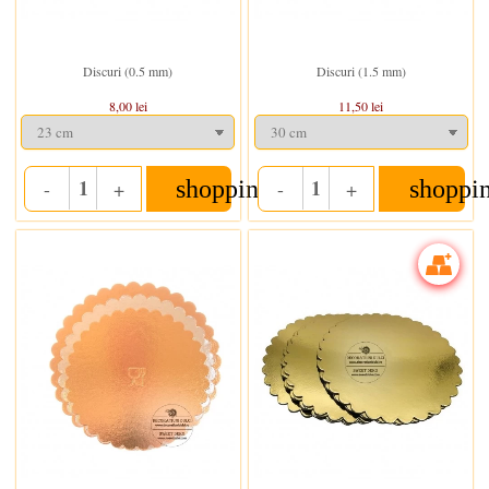
In stoc
In stoc
Discuri (0.5 mm)
Discuri (1.5 mm)
8,00 lei
11,50 lei
shopping_cart
shoppi
-
+
-
+
Quantity
Quantity