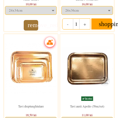
10,00 lei
16,00 lei
shoppi
-
+
remove_red_eye
Quantity
In stoc
In stoc
Tavi dreptunghiulare
Tavi aurii Apollo (5buc/set)
18,50 lei
11,00 lei