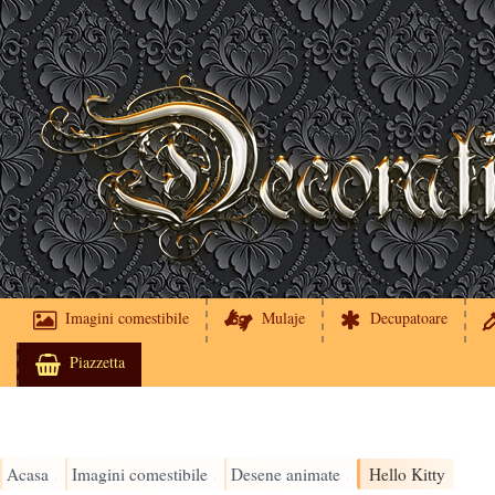
Imagini comestibile
Mulaje
Decupatoare
Piazzetta
Acasa
Imagini comestibile
Desene animate
Hello Kitty
›
›
›