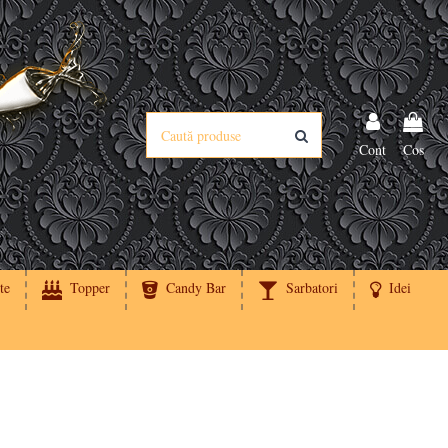
Cont
Cos
te
Topper
Candy Bar
Sarbatori
Idei