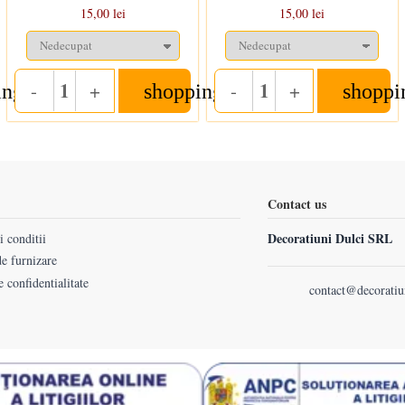
15,00 lei
15,00 lei
-
+
-
+
ing_cart
shopping_cart
shoppi
Quantity
Quantity
Contact us
Decoratiuni Dulci SRL
 conditii
e furnizare
e confidentialitate
contact@decoratiu