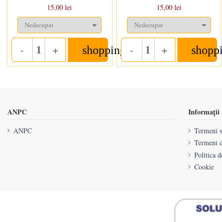
15,00 lei
15,00 lei
-
+
-
+
shopping_cart
shopp
Quantity
Quantity
ANPC
Informații
ANPC
Termeni si
Termeni d
Politica d
Cookie