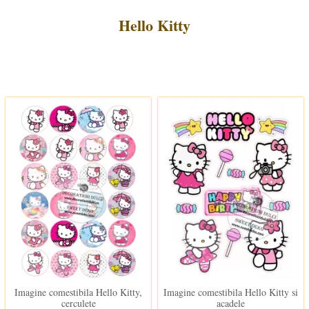
Hello Kitty
In stoc
In stoc
Imagine comestibila Hello Kitty,
Imagine comestibila Hello Kitty si
cerculete
acadele