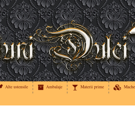
Alte ustensile
Ambalaje
Materii prime
Mache