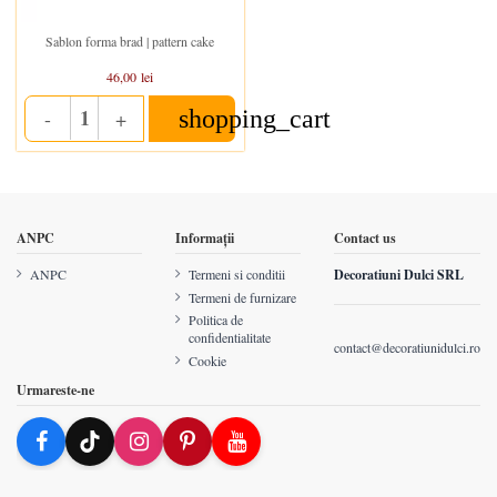
In stoc
Sablon forma brad | pattern cake
46,00 lei
shopping_cart
-
+
Quantity
ANPC
Informații
Contact us
ANPC
Termeni si conditii
Decoratiuni Dulci SRL
Termeni de furnizare
Politica de
confidentialitate
contact@decoratiunidulci.ro
Cookie
Urmareste-ne