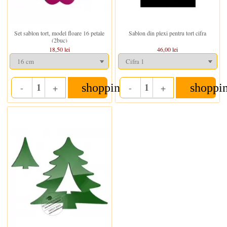
In stoc
In stoc
Set sablon tort, model floare 16 petale
Sablon din plexi pentru tort cifra
(2buc)
18,50 lei
46,00 lei
shopping_cart
shoppi
-
+
-
+
Quantity
Quantity