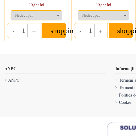
15,00 lei
15,00 lei
-
+
-
+
shopping_cart
shopp
Quantity
Quantity
ANPC
Informații
ANPC
Termeni si
Termeni d
Politica d
Cookie