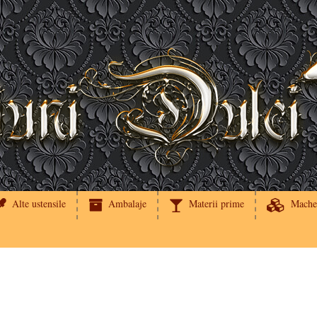
Alte ustensile
Ambalaje
Materii prime
Mache