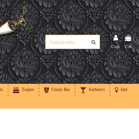
Cont
Cos
te
Topper
Candy Bar
Sarbatori
Idei