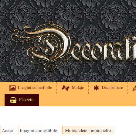
Imagini comestibile
Mulaje
Decupatoare
Piazzetta
Acasa
Imagini comestibile
Motociclete | motociclisti
›
›