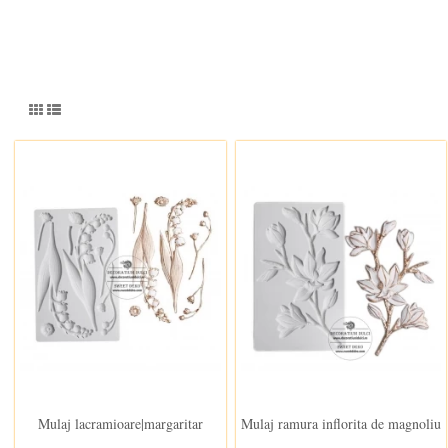
In stoc
In stoc
Mulaj lacramioare|margaritar
Mulaj ramura inflorita de magnoliu