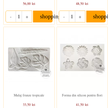
56,00 lei
48,50 lei
-
+
-
+
shopping_cart
shopp
Quantity
Quantity
Stoc epuizat
In stoc
Mulaj frunze tropicale
Forma din silicon pentru flori
33,50 lei
41,50 lei