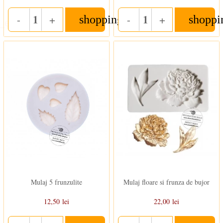
-
+
-
+
shopping_cart
shoppi
_eye
Quantity
Quantity
In stoc
In stoc
Mulaj 5 frunzulite
Mulaj floare si frunza de bujor
12,50 lei
22,00 lei