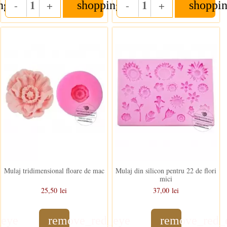
-
+
-
+
ng_cart
shopping_cart
shoppin
Quantity
Quantity
Stoc epuizat
Stoc epuizat
Mulaj tridimensional floare de mac
Mulaj din silicon pentru 22 de flori
mici
25,50 lei
37,00 lei
_eye
remove_red_eye
remove_red_