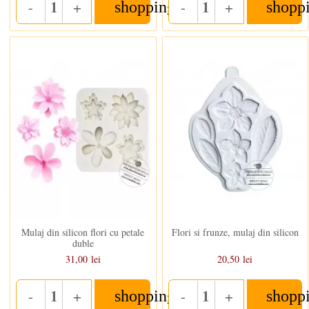
-
+
-
+
shopping_cart
shopp
Quantity
Quantity
In stoc
In stoc
Mulaj din silicon flori cu petale
Flori si frunze, mulaj din silicon
duble
31,00 lei
20,50 lei
-
+
-
+
shopping_cart
shopp
Quantity
Quantity