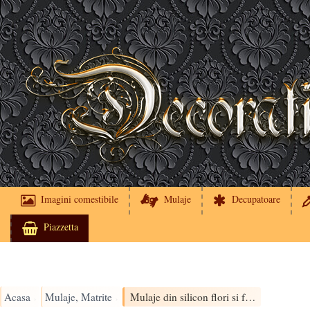
Imagini comestibile
Mulaje
Decupatoare
Piazzetta
Acasa
Mulaje, Matrite
Mulaje din silicon flori si frunze
›
›