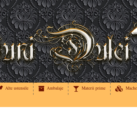
Alte ustensile
Ambalaje
Materii prime
Mache