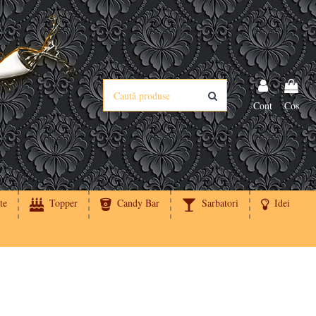
Cont
Cos
te
Topper
Candy Bar
Sarbatori
Idei