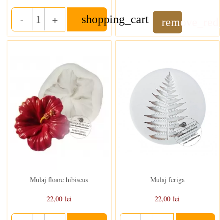
-
+
shopping_cart
Quantity
remove_red
In stoc
In stoc
Mulaj floare hibiscus
Mulaj feriga
22,00 lei
22,00 lei