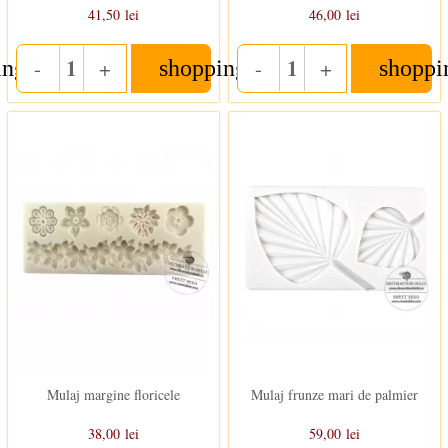
41,50 lei
46,00 lei
-
+
-
+
ing_cart
shopping_cart
shoppi
Quantity
Quantity
In stoc
In stoc
Mulaj margine floricele
Mulaj frunze mari de palmier
38,00 lei
59,00 lei