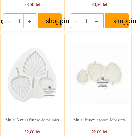
43,50 lei
40,50 lei
-
+
-
+
ng_cart
shopping_cart
shoppin
Quantity
Quantity
Stoc epuizat
In stoc
Mulaj 3 mini frunze de palmier
Mulaj frunze exotice Monstera
32,00 lei
22,00 lei