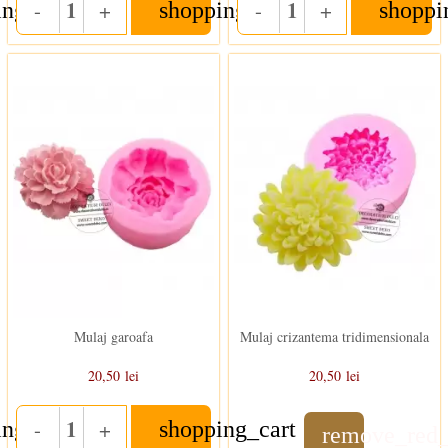
-
+
-
+
ing_cart
shopping_cart
shoppi
Quantity
Quantity
Stoc epuizat
In stoc
Mulaj garoafa
Mulaj crizantema tridimensionala
20,50 lei
20,50 lei
-
+
ing_cart
shopping_cart
Quantity
remove_red