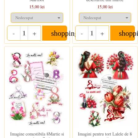
15,00 lei
15,00 lei
-
+
-
+
shopping_cart
shopp
Quantity
Quantity
In stoc
In stoc
Imagine comestibila 8Martie si
Imagini pentru tort Lalele de 8