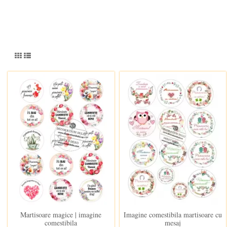
In stoc
In stoc
Martisoare magice | imagine
Imagine comestibila martisoare cu
comestibila
mesaj