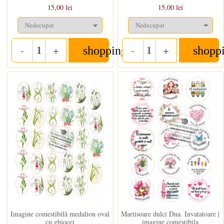
15,00 lei
15,00 lei
-
+
-
+
shopping_cart
shopp
Quantity
Quantity
In stoc
In stoc
Imagine comestibilă medalion oval
Martisoare dulci Dna. Invatatoare |
cu ghiocei
imagine comestibila