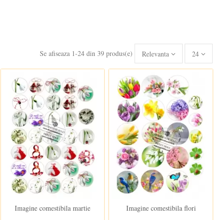
Se afiseaza 1-24 din 39 produs(e)
Relevanta
24
In stoc
In stoc
Imagine comestibila martie
Imagine comestibila flori