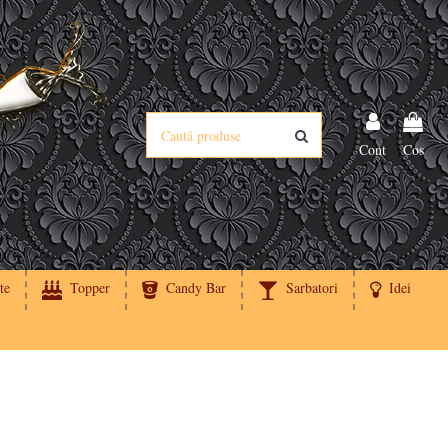
Cont
Cos
te
Topper
Candy Bar
Sarbatori
Idei