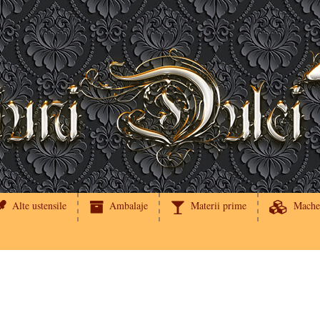
Alte ustensile
Ambalaje
Materii prime
Mache