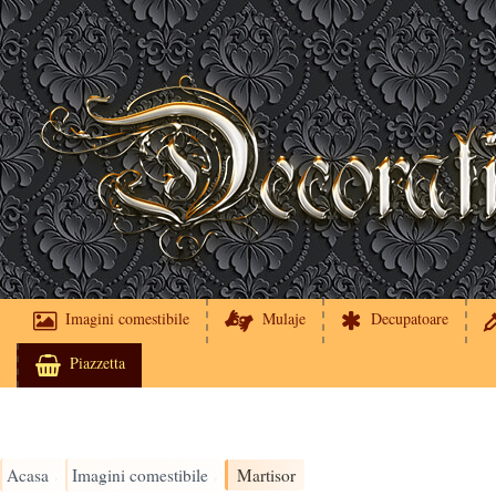
Imagini comestibile
Mulaje
Decupatoare
Piazzetta
Acasa
Imagini comestibile
Martisor
›
›