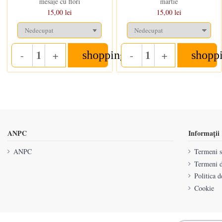
mesaje cu flori
martie
15,00 lei
15,00 lei
-
+
-
+
shopping_cart
shopp
Quantity
Quantity
ANPC
Informații
ANPC
Termeni si
Termeni d
Politica d
Cookie