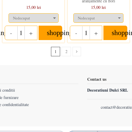
aranjamente cu flori
15,00 lei
15,00 lei
-
+
-
+
ing_cart
shopping_cart
shoppi
Quantity
Quantity
1
2
Contact us
Decoratiuni Dulci SRL
 conditii
e furnizare
e confidentialitate
contact@decoratiu