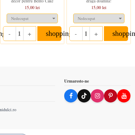
decor pentru Bento Cake
draga doamna!
15,00 lei
15,00 lei
-
+
-
+
ng_cart
shopping_cart
shoppin
Quantity
Quantity
Urmareste-ne
nidulci.ro