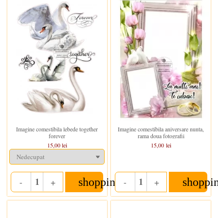
In stoc
In stoc
Imagine comestibila lebede together
Imagine comestibila aniversare nunta,
forever
rama doua fotografii
15,00 lei
15,00 lei
shopping_cart
shoppi
-
+
-
+
Quantity
Quantity