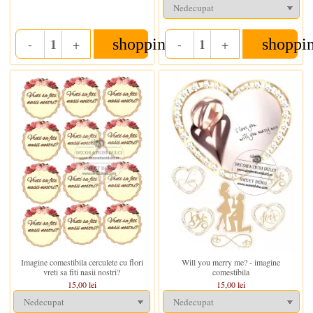
shopping_cart
shoppi
-
+
-
+
Quantity
Quantity
In stoc
In stoc
Imagine comestibila cerculete cu flori
Will you merry me? - imagine
vreti sa fiti nasii nostri?
comestibila
15,00 lei
15,00 lei