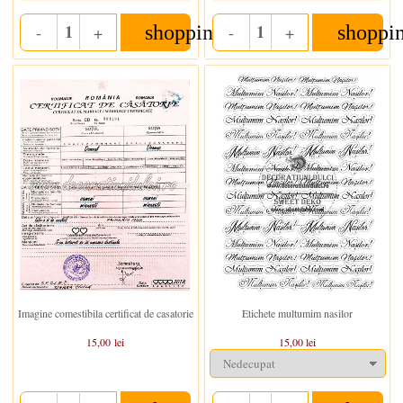
shopping_cart
shoppi
-
+
-
+
Quantity
Quantity
In stoc
In stoc
Imagine comestibila certificat de casatorie
Etichete multumim nasilor
15,00 lei
15,00 lei