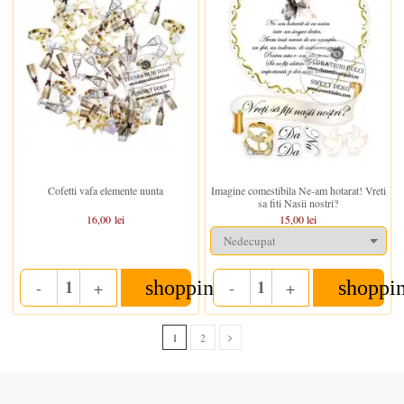
In stoc
In stoc
Cofetti vafa elemente nunta
Imagine comestibila Ne-am hotarat! Vreti
sa fiti Nasii nostri?
16,00 lei
15,00 lei
shopping_cart
shoppi
-
+
-
+
Quantity
Quantity
1
2