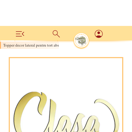
Acasa
Evenimente si Sarbatori
ABSOLVENTI | decoruri pentru deserturi
›
›
›
Topper decor lateral pentru tort absolvire Clasa XII