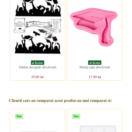
In stoc
In stoc
Siluete decupate absolventi
Mulaj capa absolventi
Mul
25,00 lei
17,50 lei
Clientii care au cumparat acest produs au mai cumparat si:
Nou
Nou