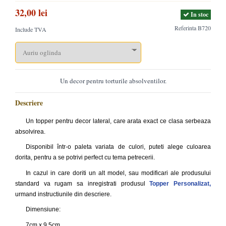
32,00 lei
In stoc
Referinta
B720
Include TVA
Un decor pentru torturile absolventilor.
Descriere
Un topper pentru decor lateral, care arata exact ce clasa serbeaza
absolvirea.
Disponibil într-o paleta variata de culori, puteti alege culoarea
dorita, pentru a se potrivi perfect cu tema petrecerii.
In cazul in care doriti un alt model, sau modificari ale produsului
standard va rugam sa inregistrati produsul
Topper Personalizat
,
urmand instructiunile din descriere.
Dimensiune:
7cm x 9.5cm