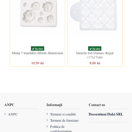
In stoc
In stoc
Mulaj 7 trandafiri diferite dimensiuni
Stencils tort Damasc Regal
Bom
(17x17cm)
10,50 lei
8,00 lei
ANPC
Informații
Contact us
ANPC
Termeni si conditii
Decoratiuni Dulci SRL
Termeni de furnizare
Politica de
confidentialitate