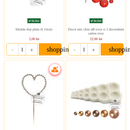
In stoc
In stoc
Sticlute dop pluta (h.10cm)
Decor mix sfere alb-rosu si 2 decoratiuni
carton rosu
2,00 lei
22,00 lei
shopping_cart
shoppi
-
+
-
+
Quantity
Quantity