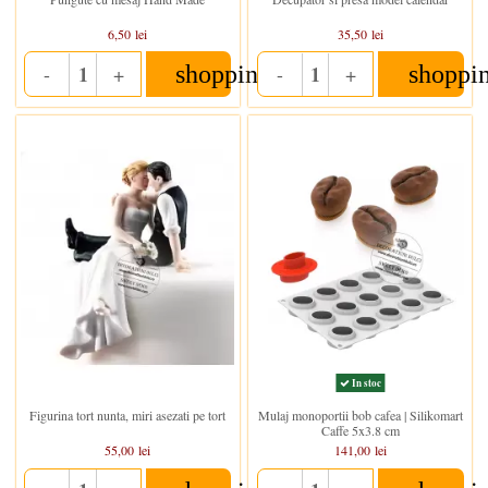
6,50 lei
35,50 lei
shopping_cart
shoppi
-
+
-
+
Quantity
Quantity
In stoc
In stoc
Figurina tort nunta, miri asezati pe tort
Mulaj monoportii bob cafea | Silikomart
Caffe 5x3.8 cm
55,00 lei
141,00 lei