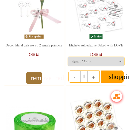
Stoc epuizat
In stoc
Decor lateral cala roz cu 2 agrafe prindere
Etichete autoadezive Baked with LOVE
7,00 lei
17,00 lei
shoppi
-
+
remove_red_eye
Quantity