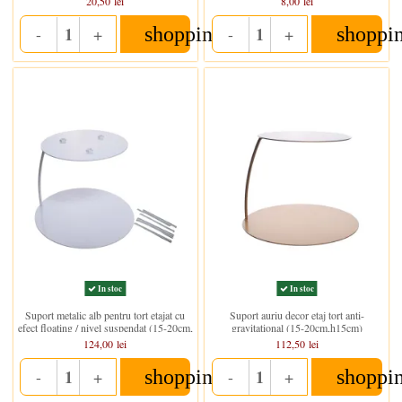
20,50 lei
8,00 lei
shopping_cart
shoppi
-
+
-
+
Quantity
Quantity
In stoc
In stoc
Suport metalic alb pentru tort etajat cu
Suport auriu decor etaj tort anti-
efect floating / nivel suspendat (15-20cm,
gravitational (15-20cm,h15cm)
h15)
124,00 lei
112,50 lei
shopping_cart
shoppi
-
+
-
+
Quantity
Quantity