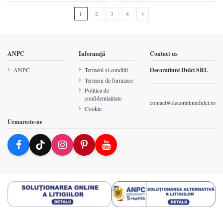
1
2
3
4
ANPC
Informații
Contact us
ANPC
Termeni si conditii
Decoratiuni Dulci SRL
Termeni de furnizare
Politica de
confidentialitate
contact@decoratiunidulci.ro
Cookie
Urmareste-ne