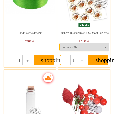
In stoc
In stoc
Banda verde deschis
Etichete autoadezive COZONAC de casa
9,00 lei
17,00 lei
shopping_cart
shoppi
-
+
-
+
Quantity
Quantity