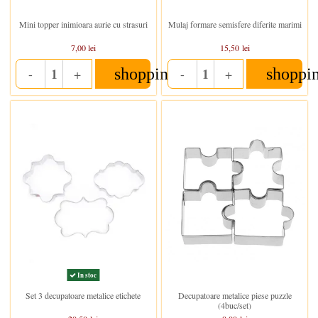
In stoc
In stoc
Mini topper inimioara aurie cu strasuri
Mulaj formare semisfere diferite marimi
7,00 lei
15,50 lei
shopping_cart
shoppi
-
+
-
+
Quantity
Quantity
In stoc
In stoc
Set 3 decupatoare metalice etichete
Decupatoare metalice piese puzzle
(4buc/set)