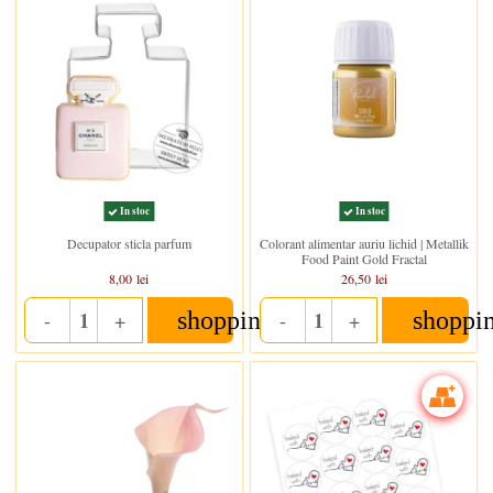
In stoc
In stoc
Decupator sticla parfum
Colorant alimentar auriu lichid | Metallik
Food Paint Gold Fractal
8,00 lei
26,50 lei
shopping_cart
shoppi
-
+
-
+
Quantity
Quantity