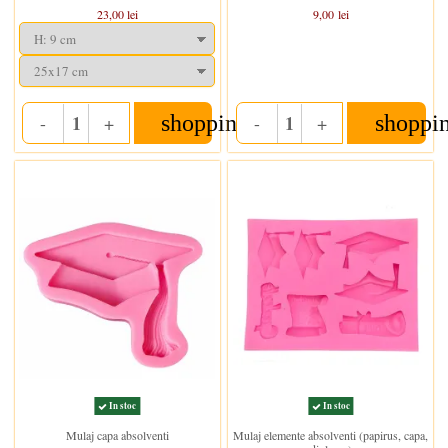
23,00 lei
9,00 lei
shopping_cart
shoppi
-
+
-
+
Quantity
Quantity
In stoc
In stoc
Mulaj capa absolventi
Mulaj elemente absolventi (papirus, capa,