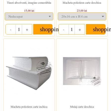
Tineri absolventi, imagine comestibila
Macheta polistiren carte deschisa
15,00 lei
23,00 lei
shopping_cart
shoppi
-
+
-
+
Quantity
Quantity
In stoc
In stoc
Macheta polistiren carte inchisa
Mulaj carte deschisa