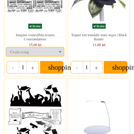
In stoc
In stoc
Imagine comestibila textura
Topper tort trandafir mare negru | Black
Congratulations
Beauty
15,00 lei
11,00 lei
shopping_cart
shoppi
-
+
-
+
Quantity
Quantity