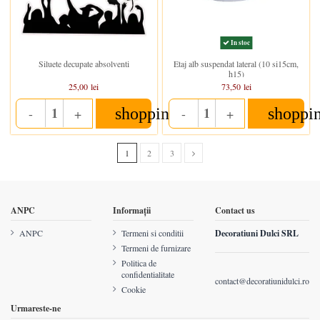
In stoc
In stoc
Siluete decupate absolventi
Etaj alb suspendat lateral (10 si15cm,
h15)
25,00 lei
73,50 lei
shopping_cart
shoppi
-
+
-
+
Quantity
Quantity
1
2
3
ANPC
Informații
Contact us
ANPC
Termeni si conditii
Decoratiuni Dulci SRL
Termeni de furnizare
Politica de
confidentialitate
contact@decoratiunidulci.ro
Cookie
Urmareste-ne