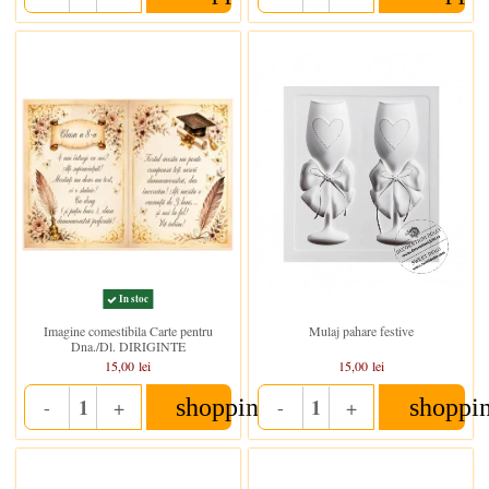
In stoc
In stoc
Imagine comestibila Carte pentru
Mulaj pahare festive
Dna./Dl. DIRIGINTE
15,00 lei
15,00 lei
shopping_cart
shoppi
-
+
-
+
Quantity
Quantity