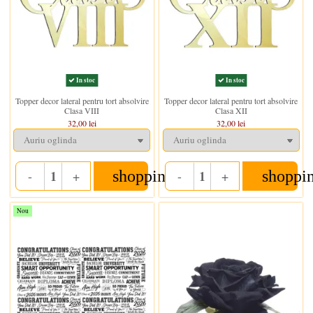
In stoc
In stoc
Topper decor lateral pentru tort absolvire
Topper decor lateral pentru tort absolvire
Clasa VIII
Clasa XII
32,00 lei
32,00 lei
shopping_cart
shoppi
-
+
-
+
Quantity
Quantity
Nou