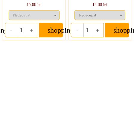
15,00 lei
15,00 lei
-
+
-
+
ing_cart
shopping_cart
shoppi
Quantity
Quantity