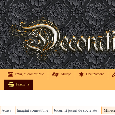
Imagini comestibile
Mulaje
Decupatoare
Piazzetta
Acasa
Imagini comestibile
Jocuri si jocuri de societate
Minecr
›
›
›