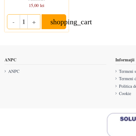
15,00 lei
-
+
shopping_cart
Quantity
ANPC
Informații
ANPC
Termeni si
Termeni d
Politica d
Cookie