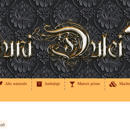
Alte ustensile
Ambalaje
Materii prime
Mache
aft