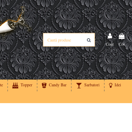
Cont
Cos
te
Topper
Candy Bar
Sarbatori
Idei