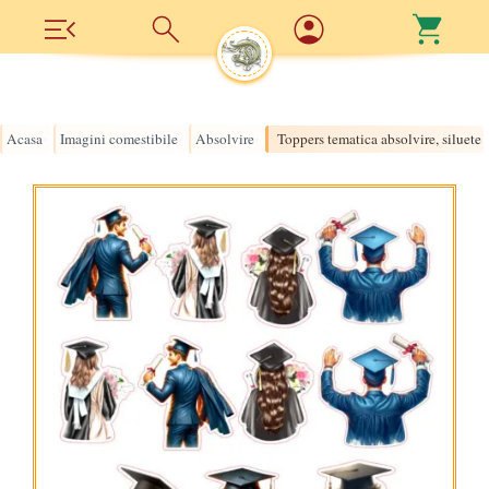
Acasa
Imagini comestibile
Absolvire
Toppers tematica absolvire, siluete p
›
›
›