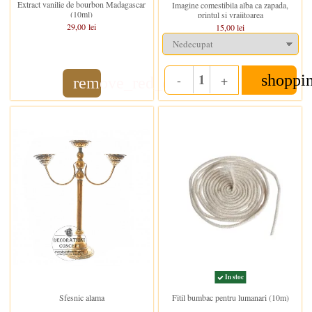
Extract vanilie de bourbon Madagascar
Imagine comestibila alba ca zapada,
(10ml)
printul si vrajitoarea
29,00 lei
15,00 lei
shoppi
-
+
remove_red_eye
Quantity
In stoc
In stoc
Sfesnic alama
Fitil bumbac pentru lumanari (10m)