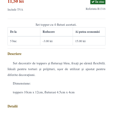
11,50 lei
In stoc
Referinta
B1316
Include TVA
Set topper cu 4 fluturi asortati.
De la
Reducere
Ai putea economisi
5 buc
-3.00 lei
15.00 lei
Descriere
Set decorativ de toppers și fluturași bleu, fixați pe sârmă flexibilă.
Ideali pentru torturi și prăjituri, ușor de utilizat și ajustat pentru
diferite decorațiuni.
Dimensiune:
toppers 10cm x 12cm, fluturasi 4.5cm x 4cm
Detalii