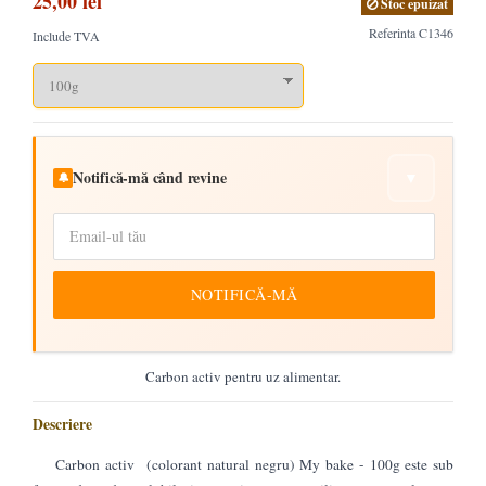
25,00 lei
Stoc epuizat
Referinta
C1346
Include TVA
Notifică-mă când revine
▼
🔔
NOTIFICĂ-MĂ
Carbon activ pentru uz alimentar.
Descriere
Carbon activ (colorant natural negru) My bake - 100g este sub