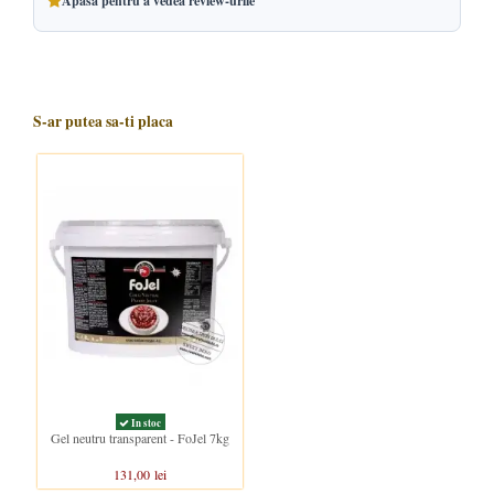
Apasa pentru a vedea review-urile
S-ar putea sa-ti placa
In stoc
Gel neutru transparent - FoJel 7kg
131,00 lei