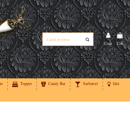
Cont
Cos
te
Topper
Candy Bar
Sarbatori
Idei