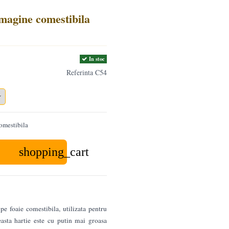
Imagine comestibila
In stoc
Referinta
C54
omestibila
shopping_cart
e foaie comestibila, utilizata pentru
easta hartie este cu putin mai groasa