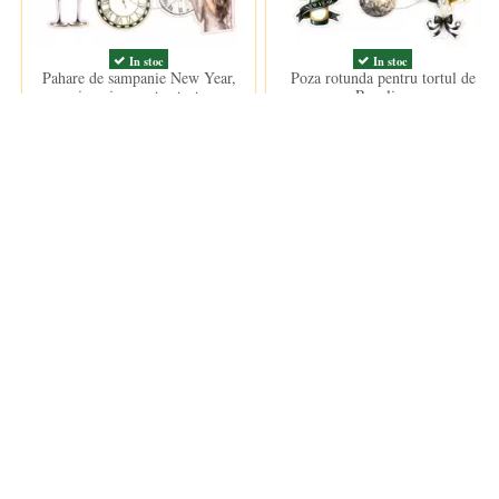
In stoc
In stoc
Pahare de sampanie New Year,
Poza rotunda pentru tortul de
imagine pentru tort
Revelion
15,00 lei
15,00 lei
ANPC
Informații
ANPC
Termeni si
Termeni d
Politica d
Cookie