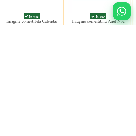
In stoc
In stoc
Imagine comestibila Calendar
Imagine comestibila Anul Nou
Revelion
18,00 lei
15,00 lei
Urmareste-ne
nidulci.ro