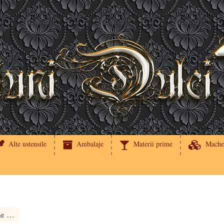
Alte ustensile
Ambalaje
Materii prime
Mache
Sticle sampanie | Imagine comestibila