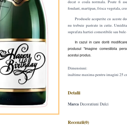
decat o coala normala. Poate fi ase
fondant, martipan, frisca vegetala, cr
Produsele acoperite cu aceste de
nu trebuie pastrate in cutie. Umidita
suprafata hartiei comestibile sau bule
In cazul in care doriti modifica
produsul
"
Imagine comestibila perso
acestui produs.
Dimensiuni:
inaltime maxima pentru imagini 25 
Detalii
Marca
Decoratiuni Dulci
Recenzii
(0)