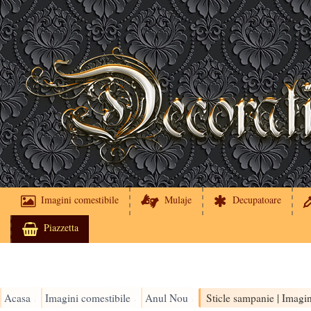
Imagini comestibile
Mulaje
Decupatoare
Piazzetta
Acasa
Imagini comestibile
Anul Nou
›
›
›