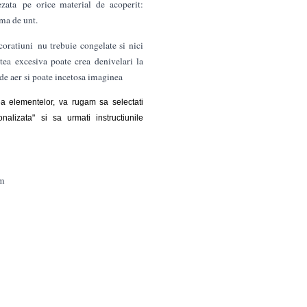
zata pe orice material de acoperit:
ema de unt.
coratiuni nu trebuie congelate si nici
tea excesiva poate crea denivelari la
 de aer si poate incetosa imaginea
rea elementelor, va rugam sa selectati
nalizata
"
si sa urmati instructiunile
cm