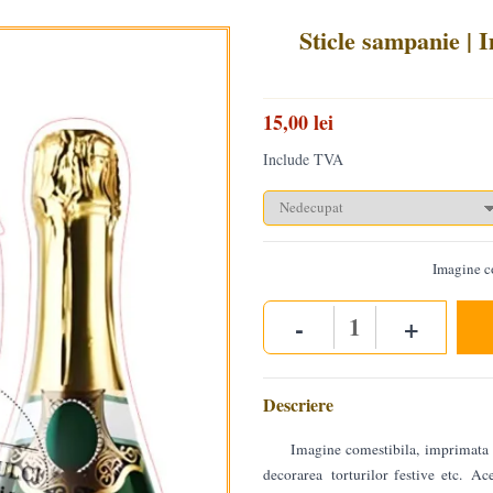
Sticle sampanie | 
15,00 lei
Include TVA
Imagine c
-
+
Quantity
Descriere
Imagine comestibila, imprimata p
decorarea torturilor festive etc. Ac