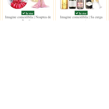
In stoc
In stoc
Imagine comestibila | Noaptea de
Imagine comestibila | Sa curga
Revelion
sampania
15,00 lei
15,00 lei
Contact us
Decoratiuni Dulci SRL
 conditii
e furnizare
e confidentialitate
contact@decoratiu