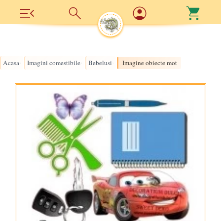
Acasa
Imagini comestibile
Bebelusi
Imagine obiecte mot
›
›
›