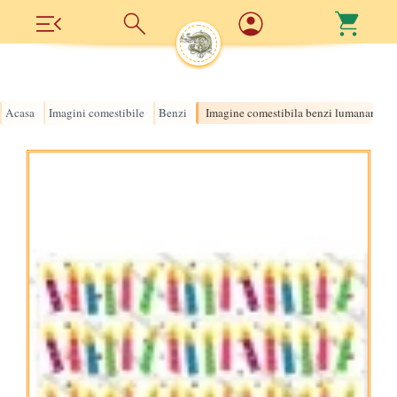
Acasa
Imagini comestibile
Benzi
Imagine comestibila benzi lumanari
›
›
›