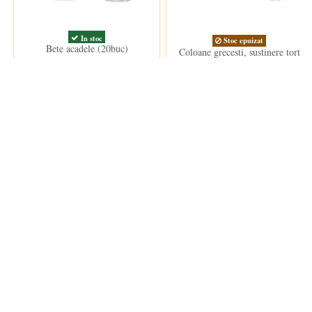
In stoc
Stoc epuizat
Bete acadele (20buc)
Coloane grecesti, sustinere tort
(cca. 13cm h.)
6,50 lei
26,50 lei
Clientii care au cumparat acest produs au mai cumparat si: