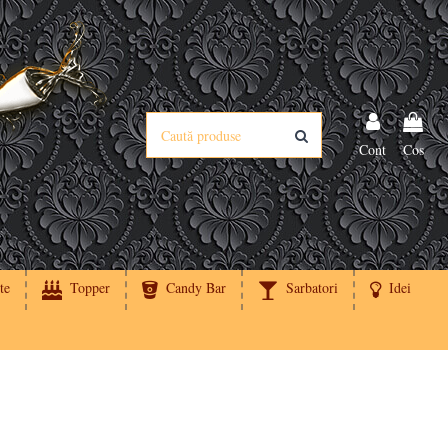
Cont
Cos
te
Topper
Candy Bar
Sarbatori
Idei