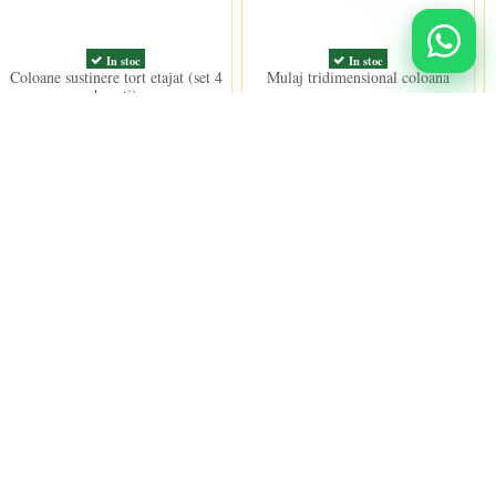
In stoc
In stoc
Coloane sustinere tort etajat (set 4
Mulaj tridimensional coloana
bucati)
romana
23,50 lei
25,50 lei