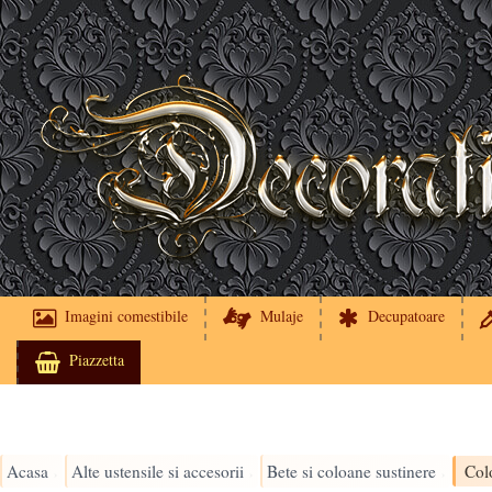
Imagini comestibile
Mulaje
Decupatoare
Piazzetta
Acasa
Alte ustensile si accesorii
Bete si coloane sustinere
›
›
›