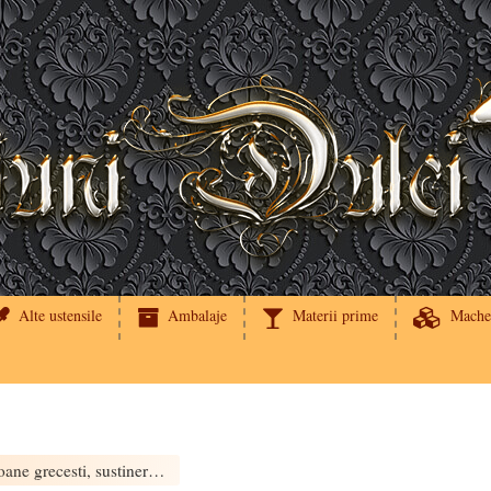
Alte ustensile
Ambalaje
Materii prime
Mache
Coloane grecesti, sustinere tort (cca. 13cm h.)