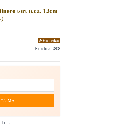
tinere tort (cca. 13cm
.)
Stoc epuizat
Referinta
U808
ICĂ-MĂ
coloane