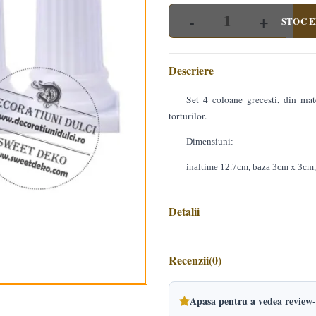
-
+
STOC E
Quantity
Descriere
Set 4 coloane grecesti, din mate
torturilor.
Dimensiuni:
inaltime 12.7cm, baza 3cm x 3cm, 
Detalii
Recenzii
(0)
Apasa pentru a vedea review-