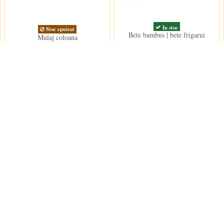
In stoc
Stoc epuizat
Bete bambus | bete frigarui
Mulaj coloana
6,00 lei
26,50 lei
La reducere!
-4,00 lei