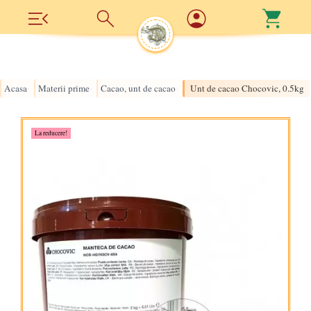
Acasa
Materii prime
Cacao, unt de cacao
Unt de cacao Chocovic, 0.5kg
›
›
›
La reducere!