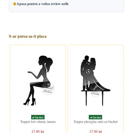
Apasa pentru a vedea review-urile
S-ar putea sa-ti placa
In stoc
In stoc
Topper tort silueta, tanara
Topper plexiglas miri cu buchet
Buc
17,50 lei
17,50 lei