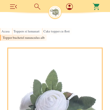
Acasa
Toppers si lumanari
Cake topper cu flori
›
›
›
Topper buchetel ranunculus alb