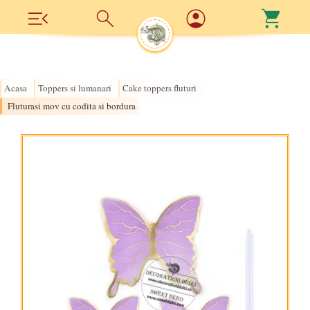
Acasa
Toppers si lumanari
Cake toppers fluturi
›
›
›
Fluturasi mov cu codita si bordura aurie (5 buc.)