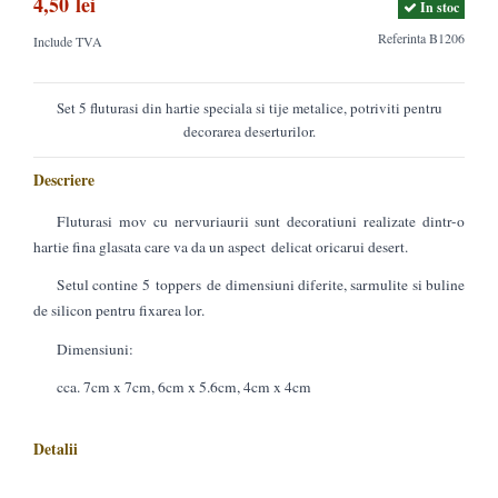
4,50 lei
In stoc
Referinta
B1206
Include TVA
Set 5 fluturasi din hartie speciala si tije metalice, potriviti pentru
decorarea deserturilor.
Descriere
Fluturasi mov cu nervuriaurii sunt decoratiuni realizate dintr-o
hartie fina glasata care va da un aspect delicat oricarui desert.
Setul contine 5 toppers de dimensiuni diferite, sarmulite si buline
de silicon pentru fixarea lor.
Dimensiuni:
cca. 7cm x 7cm, 6cm x 5.6cm, 4cm x 4cm
Detalii