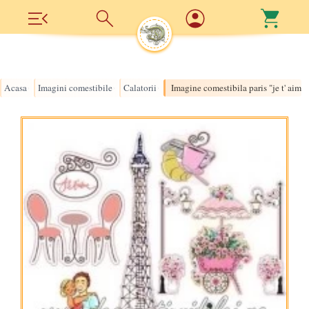
Acasa
Imagini comestibile
Calatorii
Imagine comestibila paris "je t' aime"
›
›
›