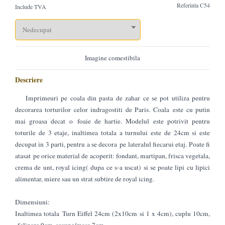
Referinta
C54
Include TVA
Imagine comestibila
Descriere
Imprimeuri pe coala din pasta de zahar ce se pot utiliza pentru
decorarea torturilor celor indragostiti de Paris. Coala este cu putin
mai groasa decat o foaie de hartie. Modelul este potrivit pentru
toturile de 3 etaje, inaltimea totala a turnului este de 24cm si este
decupat in 3 parti, pentru a se decora pe lateralul fiecarui etaj. Poate fi
atasat pe orice material de acoperit: fondant, martipan, frisca vegetala,
crema de unt, royal icing( dupa ce s-a uscat) si se poate lipi cu lipici
alimentar, miere sau un strat subtire de royal icing.
Dimensiuni:
Inaltimea totala Turn Eiffel 24cm (2x10cm si 1 x 4cm), cuplu 10cm,