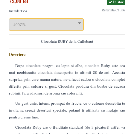
75,00 lei
In stoc
Referinta
C1056
Include TVA
Ciocolata RUBY de la Callebaut
Descriere
Dupa ciocolata neagra, cu lapte si alba, ciocolata Ruby este cea
mai neobisnuita ciocolata descoperita in ultimii 80 de ani. Aceasta
surpriza prin care mama natura ne-a facut cadou o ciocolata complet
diferita prin culoare si gust. Ciocolata produsa din boabe de cacaoa
rubinii, fara adaosuri de aroma sau coloranti.
Un gust unic, intens, proaspat de fructe, cu o culoare deosebita te
invita sa creezi deserturi speciale, putand fi utilizata cu mulaje sau
pentru creme fine.
Ciocolata Ruby are o fluiditate standard (de 3 picaturi) astfel va