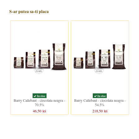
S-ar putea sa-ti placa
In stoc
In stoc
Barry Callebaut - ciocolata neagra -
Barry Callebaut - ciocolata neagra -
Bar
70.5%
54.5%
46,50 lei
218,50 lei