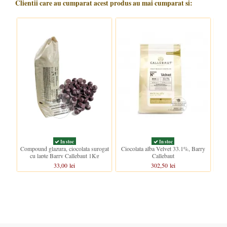
Clientii care au cumparat acest produs au mai cumparat si:
In stoc
In stoc
Compound glazura, ciocolata surogat
Ciocolata alba Velvet 33.1%, Barry
Com
cu lapte Barry Callebaut 1Kg
Callebaut
33,00 lei
302,50 lei