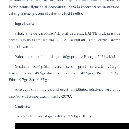
permite sa o utilizati intr-o gama larga de aplicatii de la turnarea in
forme pentru figurine si decoratiuni, pana la incorporarea in mousse-
uri si ganache, precum si orice alte idei inedite.
Ingrediente:
zahar, unte de cacao,LAPTE praf degresat, LAPTE praf, masa de
cacao, emulsifiant: lecitina SOIA, acidifiant: acid citric, aroma
naturala vanilie.
Valori nutritionale: medii pe 100g/ produs: Energie:563kcal/kJ
Grasimi: 35,9gr(din care acizi grasi saturati: 21,5gr),
Carbohidranti: 49,5gr(din care zaharuri: 48,5gr), Proteine:9,3gr,
Fibre: 0,7gr, Sare:0,27 gr.
A se depozita in loc curat si uscat- umiditatea relativa a aerului de
max 70%, si temperaturi intre 12-20
°C.
Cantitate:
disponibila in ambalaje de 400gr, 2.5 kg si 10 kg