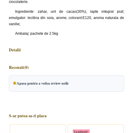
ciocolaterie.
Ingrediente: zahar, unt de cacao(30%), lapte integral praf,
emulgator: lecitina din soia, arome, colorant:E120, aroma naturala de
vanilie;
Ambalaj: pachete de 2.5kg
Detalii
Recenzii
(0)
Apasa pentru a vedea review-urile
S-ar putea sa-ti placa
La reducere!