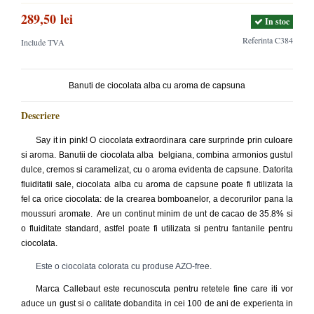
289,50 lei
In stoc
Referinta
C384
Include TVA
Banuti de ciocolata alba cu aroma de capsuna
Descriere
Say it in pink! O ciocolata extraordinara care surprinde prin culoare
si aroma. Banutii de ciocolata alba belgiana, combina armonios gustul
dulce, cremos si caramelizat, cu o aroma evidenta de capsune. Datorita
fluiditatii sale, ciocolata alba cu aroma de capsune poate fi utilizata la
fel ca orice ciocolata: de la crearea bomboanelor, a decorurilor pana la
moussuri aromate. Are un continut minim de unt de cacao de 35.8% si
o fluiditate standard, astfel poate fi utilizata si pentru fantanile pentru
ciocolata.
Este o ciocolata colorata cu produse AZO-free.
Marca Callebaut este recunoscuta pentru retetele fine care iti vor
aduce un gust si o calitate dobandita in cei 100 de ani de experienta in