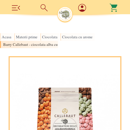
Acasa
Materii prime
Ciocolata
Ciocolata cu arome
›
›
›
›
Barry Callebaut - ciocolata alba cu gust de capsune