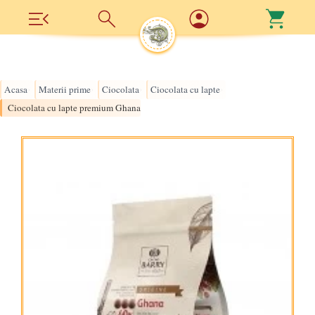
Acasa
Materii prime
Ciocolata
Ciocolata cu lapte
›
›
›
›
Ciocolata cu lapte premium Ghana 40%, 1 kg, Cacao Barry