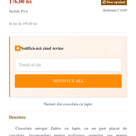
176,00 lei
Stoc epuizat
Referinta
C1659
Include TVA
In loc de 195,00 lei
Notifică-mă când revine
▼
🔔
NOTIFICĂ-MĂ
Nasturi din ciocolata cu lapte
Descriere
Ciocolata surogat Zafiro cu lapte, cu un gust placut de
ciocolata, recomandata pentru realizarea cremelor sau pentru