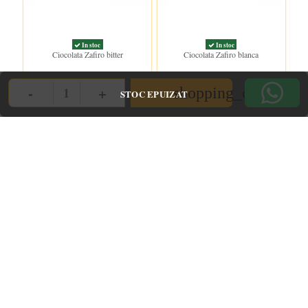
In stoc
In stoc
Ciocolata Zafiro bitter
Ciocolata Zafiro blanca
47,00 lei
37,00 lei
-
+
shopping_cart
STOC EPUIZAT
Quantity
Clientii care au cumparat acest produs au mai cumparat si: