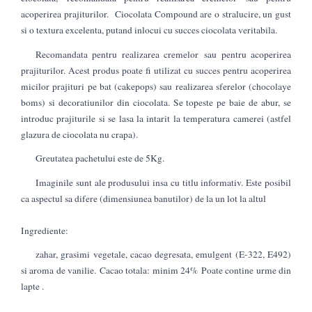
acoperirea prajiturilor. Ciocolata Compound are o stralucire, un gust
si o textura excelenta, putand inlocui cu succes ciocolata veritabila.
Recomandata pentru realizarea cremelor sau pentru acoperirea
prajiturilor. Acest produs poate fi utilizat cu succes pentru acoperirea
micilor prajituri pe bat (cakepops) sau realizarea sferelor (chocolaye
boms) si decoratiunilor din ciocolata. Se topeste pe baie de abur, se
introduc prajiturile si se lasa la intarit la temperatura camerei (astfel
glazura de ciocolata nu crapa).
Greutatea pachetului este de 5Kg.
Imaginile sunt ale produsului insa cu titlu informativ. Este posibil
ca aspectul sa difere (dimensiunea banutilor) de la un lot la altul
Ingrediente:
zahar, grasimi vegetale, cacao degresata, emulgent (E-322, E492)
si aroma de vanilie. Cacao totala: minim 24% Poate contine urme din
lapte .