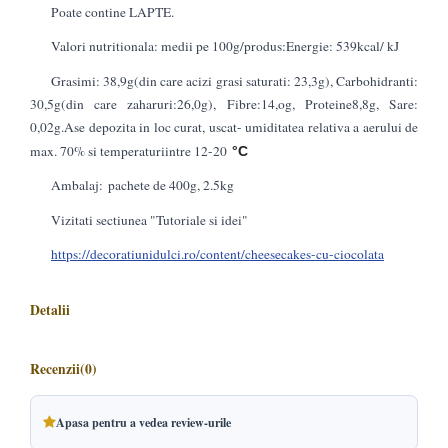
Poate contine LAPTE.
Valori nutritionala: medii pe 100g/produs:Energie: 539kcal/ kJ
Grasimi: 38,9g(din care acizi grasi saturati: 23,3g), Carbohidranti:
30,5g(din care zaharuri:26,0g), Fibre:14,og, Proteine8,8g, Sare:
0,02g.Ase depozita in loc curat, uscat- umiditatea relativa a aerului de
max. 70% si temperaturiintre 12-20
°C
Ambalaj: pachete de 400g, 2.5kg
Vizitati sectiunea "Tutoriale si idei"
https://decoratiunidulci.ro/content/cheesecakes-cu-ciocolata
Detalii
Recenzii
(0)
Apasa pentru a vedea review-urile