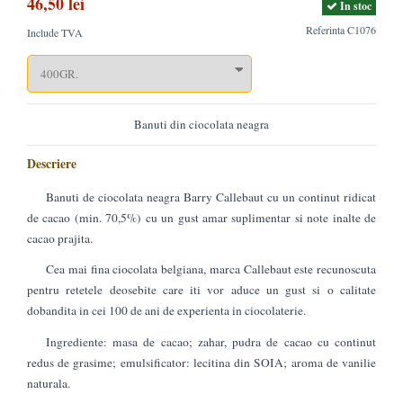
46,50 lei
In stoc
Referinta
C1076
Include TVA
Banuti din ciocolata neagra
Descriere
Banuti de ciocolata neagra Barry Callebaut cu un continut ridicat
de cacao (min. 70,5%) cu un gust amar suplimentar si note inalte de
cacao prajita.
Cea mai fina ciocolata belgiana, marca Callebaut este recunoscuta
pentru retetele deosebite care iti vor aduce un gust si o calitate
dobandita in cei 100 de ani de experienta in ciocolaterie.
Ingrediente: masa de cacao; zahar, pudra de cacao cu continut
redus de grasime; emulsificator: lecitina din SOIA; aroma de vanilie
naturala.