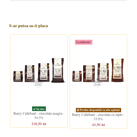
S-ar putea sa-ti placa
La reducere!
In stoc
Produs disponibil cu alte optiuni
Barry Callebaut - ciocolata neagra -
Bar
Barry Callebaut - ciocolata cu lapte -
54.5%
33.6%
218,50 lei
43,50 lei