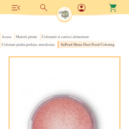
Acasa
Materii prime
Coloranti si carioci alimentare
›
›
›
Colorant pudra perlata, metalizata
SuPearl Shine Dust Food Coloring - Rose Q
›