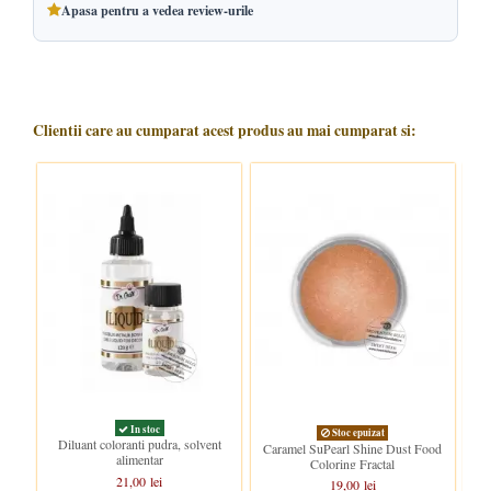
Apasa pentru a vedea review-urile
Clientii care au cumparat acest produs au mai cumparat si:
In stoc
Stoc epuizat
Diluant coloranti pudra, solvent
SuP
Caramel SuPearl Shine Dust Food
alimentar
Coloring Fractal
21,00 lei
19,00 lei