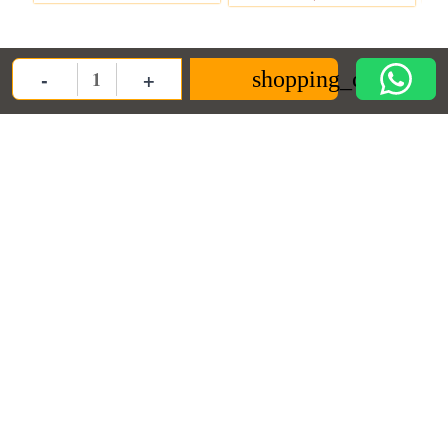
-
+
shopping_cart
Quantity
ANPC
Informații
Contact us
ANPC
Termeni si conditii
Decoratiuni Dulci SRL
Termeni de furnizare
Politica de
confidentialitate
contact@decoratiunidulci.ro
Cookie
Urmareste-ne