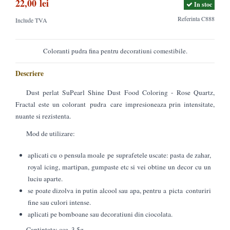
22,00 lei
In stoc
Referinta
C888
Include TVA
Coloranti pudra fina pentru decoratiuni comestibile.
Descriere
Dust perlat SuPearl Shine Dust Food Coloring - Rose Quartz,
Fractal este un colorant pudra care impresioneaza prin intensitate,
nuante si rezistenta.
Mod de utilizare:
aplicati cu o pensula moale pe suprafetele uscate: pasta de zahar,
royal icing, martipan, gumpaste etc si vei obtine un decor cu un
luciu aparte.
se poate dizolva in putin alcool sau apa, pentru a picta conturiri
fine sau culori intense.
aplicati pe bomboane sau decoratiuni din ciocolata.
Cantintate: cca. 3.5g,