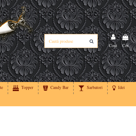
Cont
Cos
te
Topper
Candy Bar
Sarbatori
Idei