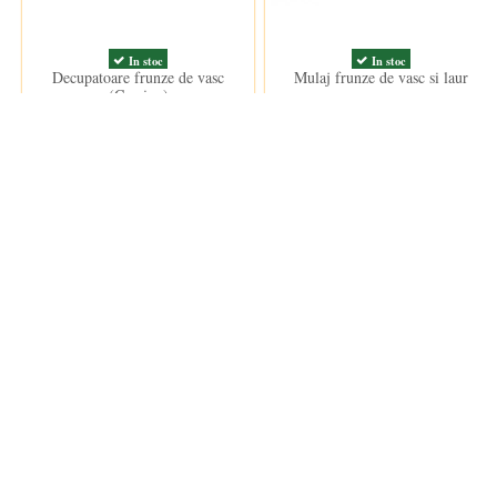
In stoc
In stoc
Decupatoare frunze de vasc
Mulaj frunze de vasc si laur
(Craciun)
10,50 lei
14,00 lei
Clientii care au cumparat acest produs au mai cumparat si:
Nou
Nou