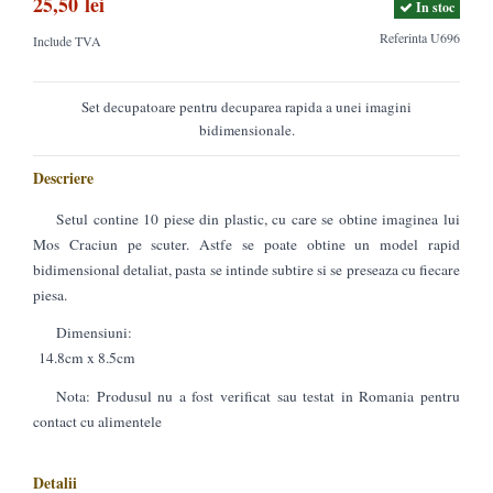
25,50 lei
In stoc
Referinta
U696
Include TVA
Set decupatoare pentru decuparea rapida a unei imagini
bidimensionale.
Descriere
Setul contine 10 piese din plastic, cu care se obtine imaginea lui
Mos Craciun pe scuter. Astfe se poate obtine un model rapid
bidimensional detaliat, pasta se intinde subtire si se preseaza cu fiecare
piesa.
Dimensiuni:
14.8cm x 8.5cm
Nota: Produsul nu a fost verificat sau testat in Romania pentru
contact cu alimentele
Detalii