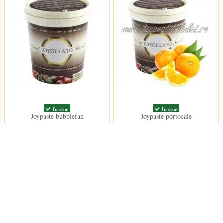
In stoc
In stoc
Joypaste bubblefan
Joypaste portocale
119,50 lei
125,50 lei