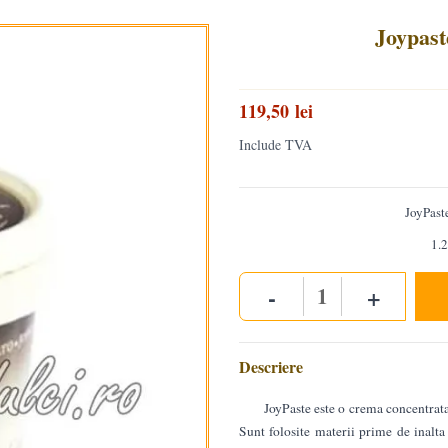
Joypast
119,50 lei
Include TVA
JoyPast
1.2
-
+
Quantity
Descriere
JoyPaste este o crema concentrat
Sunt folosite materii prime de inalta