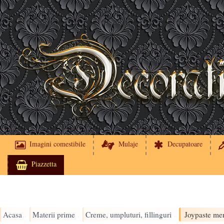
Imagini comestibile
Mulaje
Decupatoare
Piazzetta
Acasa
Materii prime
Creme, umpluturi, fillinguri
Joypaste me
›
›
›