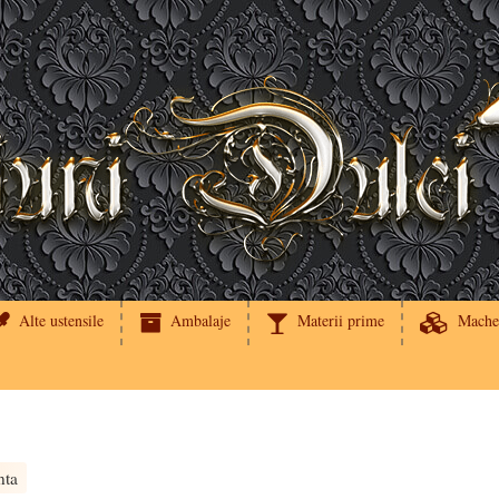
Alte ustensile
Ambalaje
Materii prime
Mache
nta