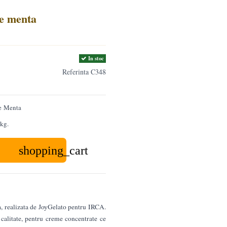
e menta
In stoc
Referinta
C348
e Menta
kg.
shopping_cart
a, realizata de JoyGelato pentru IRCA.
 calitate, pentru creme concentrate ce