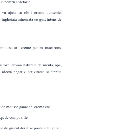
t si pentru cofetarie.
va ajuta sa obtii creme deosebie,
 o inghetata minunata cu gust intens de
 mousse-uri, creme pentru macarons,
uctoza, aroma naturala de menta, apa,
fecta negativ activitatea si atentia
kg de mousse,ganache, crema etc.
 kg. de compozitie
tie de gustul dorit se poate adauga sau