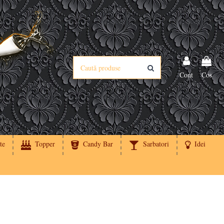
Cont
Cos
te
Topper
Candy Bar
Sarbatori
Idei