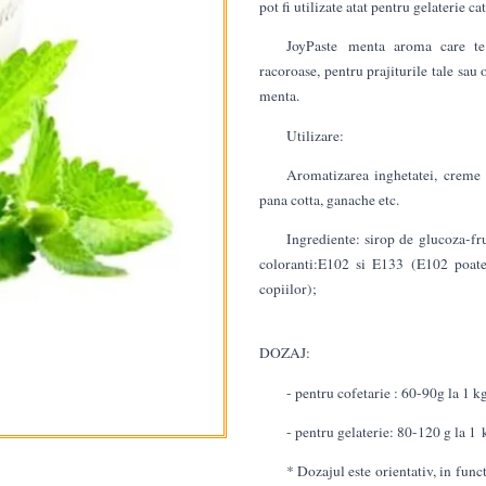
pot fi utilizate atat pentru gelaterie ca
JoyPaste menta aroma care te 
racoroase, pentru prajiturile tale sau
menta.
Utilizare:
Aromatizarea inghetatei, creme
pana cotta, ganache etc.
Ingrediente: sirop de glucoza-fr
coloranti:E102 si E133 (E102 poate a
copiilor);
DOZAJ:
- pentru cofetarie : 60-90g la 1 
- pentru gelaterie: 80-120 g la 1
* Dozajul este orientativ, in func