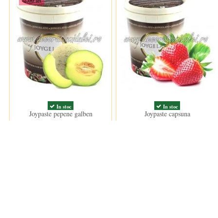
-2,00 lei
In stoc
In stoc
Joypaste pepene galben
Joypaste capsuna
119,00 lei
130,00 lei
121,00 lei
Clientii care au cumparat acest produs au mai cumparat si: