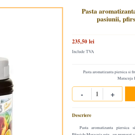
Pasta aromatizanta 
pasiunii, pfi
235,50 lei
Include TVA
Pasta aromatizanta piersica si fr
Maracuja 
-
+
Quantity
Descriere
Pasta aromatizanta piersica si
Pfirsich-Maracuja este un preparat cu 