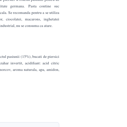
litate germana. Pasta contine suc
cala. Se recomanda pentru a se utiliza
r, ciocolatei, macarons, inghetatei
industrial, nu se consuma ca atare.
ctul pasiunii (15%), bucati de piersici
har invertit, acidifiant: acid citric
 morcov, aroma naturala, apa, amidon,