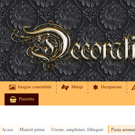
Imagini comestibile
Mulaje
Decupatoare
Piazzetta
Acasa
Materii prime
Creme, umpluturi, fillinguri
›
›
›