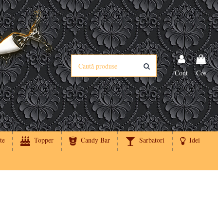
Cont
Cos
te
Topper
Candy Bar
Sarbatori
Idei