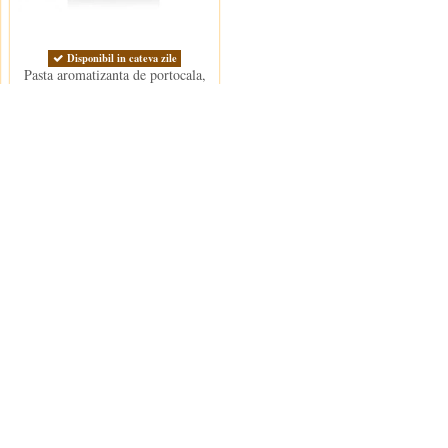
Disponibil in cateva zile
Pasta aromatizanta de portocala,
Konditoreipaste apfelsine
194,00 lei