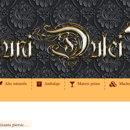
Alte ustensile
Ambalaje
Materii prime
Mache
Pasta aromatizanta piersica si fructul pasiunii, pfirsich-maracuja