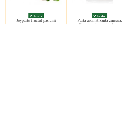
In stoc
In stoc
Joypaste fructul pasiunii
Pasta aromatizanta zmeura,
Konditoreipaste himbeere
135,00 lei
219,00 lei
Clientii care au cumparat acest produs au mai cumparat si: