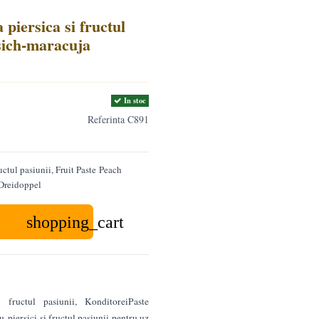
piersica si fructul
rsich-maracuja
In stoc
Referinta
C891
uctul pasiunii, Fruit Paste Peach
Dreidoppel
shopping_cart
 fructul pasiunii, KonditoreiPaste
piersici si fructul pasiunii pentru uz