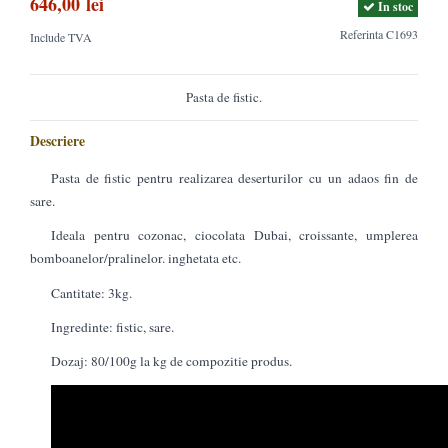
646,00 lei
In stoc
Referinta
C1693
Include TVA
Pasta de fistic.
Descriere
Pasta de fistic pentru realizarea deserturilor cu un adaos fin de
sare.
Ideala pentru cozonac, ciocolata Dubai, croissante, umplerea
bomboanelor/pralinelor. inghetata etc.
Cantitate: 3kg.
Ingredinte: fistic, sare.
Dozaj: 80/100g la kg de compozitie produs.