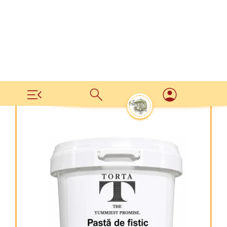
Acasa
Materii prime
Creme, umpluturi, fillinguri
›
›
›
Pasta de fistic sarat|TORTA 3kg