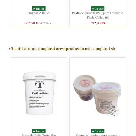
In stoc
In stoc
Joypaste fistic
Pasta de fistic 100%, pure Pistachio
Paste Callebaut
395,50 lei
592,00 lei
402,50 lei
Clientii care au cumparat acest produs au mai cumparat si:
In stoc
In stoc
Pasta de fistic Torta 1kg
Crema cu perlute care pocnesc