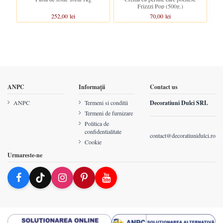
Joy
Frizzzi Pop (500g.)
252,00 lei
70,00 lei
ANPC
Informații
Contact us
ANPC
Termeni si conditii
Decoratiuni Dulci SRL
Termeni de furnizare
Politica de
confidentialitate
contact@decoratiunidulci.ro
Cookie
Urmareste-ne
-
+
shopping_cart
Quantity