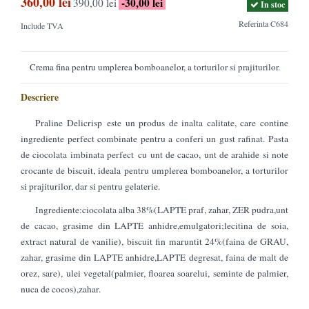
360,00 lei
-30,00 lei
390,00 lei
In stoc
Referinta
C684
Include TVA
Crema fina pentru umplerea bomboanelor, a torturilor si prajiturilor.
Descriere
Praline Delicrisp
este un produs de inalta calitate, care contine
ingrediente perfect combinate pentru a conferi un gust rafinat. Pasta
de ciocolata imbinata perfect cu unt de cacao, unt de arahide si note
crocante de biscuit, ideala pentru umplerea bomboanelor, a torturilor
si prajiturilor, dar si pentru gelaterie.
Ingrediente:ciocolata alba 38%(LAPTE praf, zahar, ZER pudra,unt
de cacao, grasime din LAPTE anhidre,emulgatori;lecitina de soia,
extract natural de vanilie), biscuit fin maruntit 24%(faina de GRAU,
zahar, grasime din LAPTE anhidre,LAPTE degresat, faina de malt de
orez, sare), ulei vegetal(palmier, floarea soarelui, seminte de palmier,
nuca de cocos),zahar.