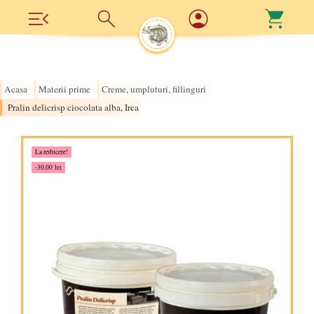
Acasa
Materii prime
Creme, umpluturi, fillinguri
›
›
›
Pralin delicrisp ciocolata alba, Irca
La reducere!
-30,00 lei