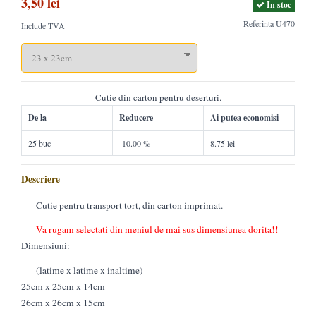
3,50 lei
In stoc
Referinta
U470
Include TVA
Cutie din carton pentru deserturi.
De la
Reducere
Ai putea economisi
25 buc
-10.00 %
8.75 lei
Descriere
Cutie pentru transport tort, din carton imprimat.
Va rugam selectati din meniul de mai sus dimensiunea dorita!!
Dimensiuni:
(latime x latime x inaltime)
25cm x 25cm x 14cm
26cm x 26cm x 15cm