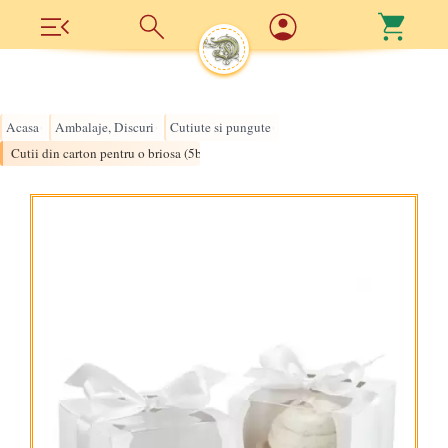
Acasa
Ambalaje, Discuri
Cutiute si pungute
›
›
›
Cutii din carton pentru o briosa (5buc/set)