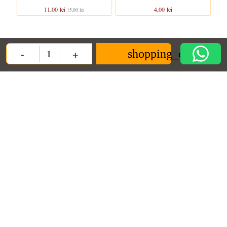
11,00 lei
4,00 lei
15,00 lei
-
+
shopping_cart
Quantity
Clientii care au cumparat acest produs au mai cumparat si:
Pachet
Pachet
In stoc
In stoc
Set cutiute bio pentru Bento Cake
Cake Celebration Kit
(5buc.)
12,50 lei
4,50 lei