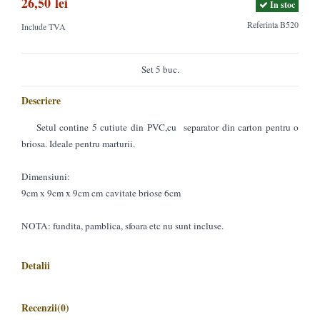
26,50 lei
In stoc
Referinta
B520
Include TVA
Set 5 buc.
Descriere
Setul contine 5 cutiute din PVC,cu separator din carton pentru o
briosa. Ideale pentru marturii.
Dimensiuni:
9cm x 9cm x 9cm cm cavitate briose 6cm
NOTA: fundita, pamblica, sfoara etc nu sunt incluse.
Detalii
Recenzii
(0)