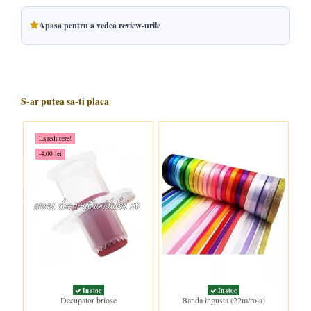
Apasa pentru a vedea review-urile
S-ar putea sa-ti placa
La reducere!
-4,00 lei
In stoc
In stoc
Decupator briose
Banda ingusta (22m/rola)
In