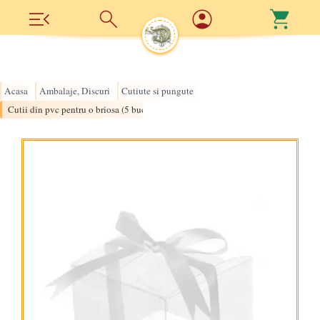
Acasa
Ambalaje, Discuri
Cutiute si pungute
›
›
›
Cutii din pvc pentru o briosa (5 buc/set)