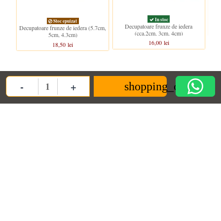
In stoc
Stoc epuizat
Decupatoare frunze de iedera
Decupatoare frunze de iedera (5.7cm,
(cca.2cm, 3cm, 4cm)
5cm, 4.3cm)
16,00 lei
18,50 lei
-
+
shopping_cart
Quantity
ANPC
Informații
Contact us
ANPC
Termeni si conditii
Decoratiuni Dulci SRL
Termeni de furnizare
Politica de
confidentialitate
contact@decoratiunidulci.ro
Cookie
Urmareste-ne