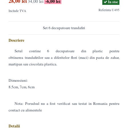
28,00 lei
-6,00 lei
34,00 lei
In stoc
Referinta
U495
Include TVA
Set 6 decupatoare trandafiri
Descriere
Setul contine 6 decupatoare din plastic pentru
obtinerea trandafirilor sau a diferitelor flori (maci) din pasta de zahar,
martipan sau ciocolata plastica.
Dimensiuni:
8.5cm, 7cm, 6cm
Nota: Porudsul nu a fost verificat sau testat in Romania pentru
contact cu alimentele
Detalii