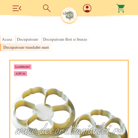
Acasa
Decupatoare
Decupatoare flori si frunze
›
›
›
Decupatoare trandafiri mari
La reducere!
-6,00 lei