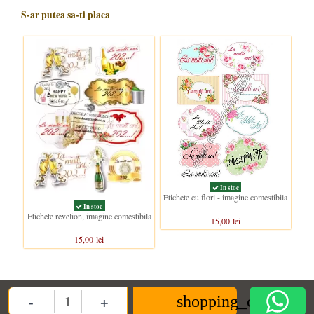
S-ar putea sa-ti placa
In stoc
Etichete cu flori - imagine comestibila
In stoc
Etichete revelion, imagine comestibila
15,00 lei
15,00 lei
Clientii care au cumparat acest produs au mai cumparat si:
-
+
shopping_cart
Quantity