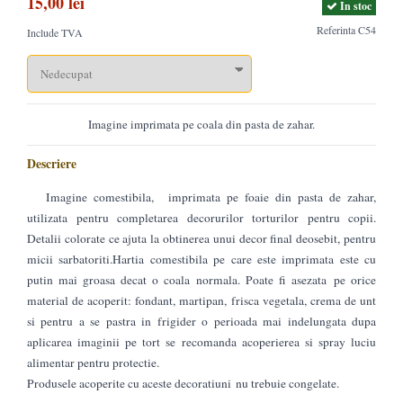
15,00 lei
In stoc
Referinta
C54
Include TVA
Imagine imprimata pe coala din pasta de zahar.
Descriere
Imagine comestibila, imprimata pe foaie din pasta de zahar,
utilizata pentru completarea decorurilor torturilor pentru copii.
Detalii colorate ce ajuta la obtinerea unui decor final deosebit, pentru
micii sarbatoriti.Hartia comestibila pe care este imprimata este cu
putin mai groasa decat o coala normala. Poate fi asezata pe orice
material de acoperit: fondant, martipan, frisca vegetala, crema de unt
si pentru a se pastra in frigider o perioada mai indelungata dupa
aplicarea imaginii pe tort se recomanda acoperierea si spray luciu
alimentar pentru protectie.
Produsele acoperite cu aceste decoratiuni nu trebuie congelate.