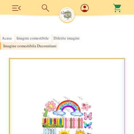
Acasa
Imagini comestibile
Diferite imagini
›
›
›
Imagine comestibila Decoratiuni