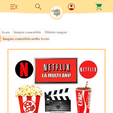
Acasa
Imagini comestibile
Diferite imagini
›
›
›
Imagine comestibila netflix lovers