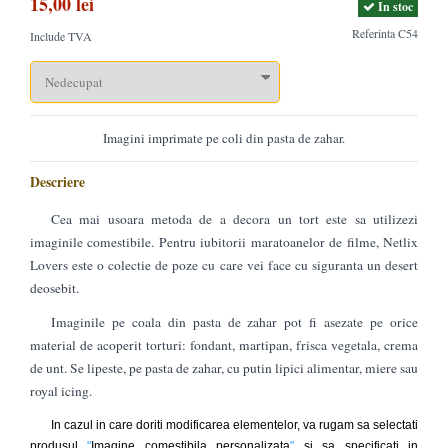
15,00 lei
In stoc
Referinta
C54
Include TVA
Imagini imprimate pe coli din pasta de zahar.
Descriere
Cea mai usoara metoda de a decora un tort este sa utilizezi
imaginile comestibile. Pentru iubitorii maratoanelor de filme, Netlix
Lovers este o colectie de poze cu care vei face cu siguranta un desert
deosebit.
Imaginile pe coala din pasta de zahar pot fi asezate pe orice
material de acoperit torturi: fondant, martipan, frisca vegetala, crema
de unt. Se lipeste, pe pasta de zahar, cu putin lipici alimentar, miere sau
royal icing.
In cazul in care doriti modificarea elementelor, va rugam sa selectati
produsul
"
Imagine comestibila personalizata
"
si sa specificati in