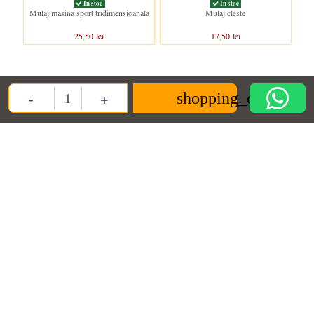
In stoc
In stoc
Mulaj masina sport tridimensioanala
Mulaj cleste
25,50 lei
17,50 lei
-
+
shopping_cart
Quantity
ANPC
Informații
Contact us
ANPC
Termeni si conditii
Decoratiuni Dulci SRL
Termeni de furnizare
Politica de
confidentialitate
contact@decoratiunidulci.ro
Cookie
Urmareste-ne