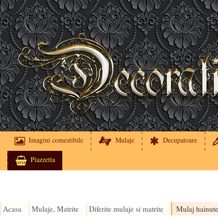
Imagini comestibile
Mulaje
Decupatoare
Piazzetta
Acasa
Mulaje, Matrite
Diferite mulaje si matrite
Mulaj hainut
›
›
›