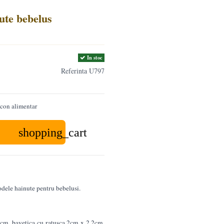
ute bebelus
In stoc
Referinta
U797
icon alimentar
shopping_cart
dele hainute pentru bebelusi.
m, bavetica cu ratusca 2cm x 2.2cm,