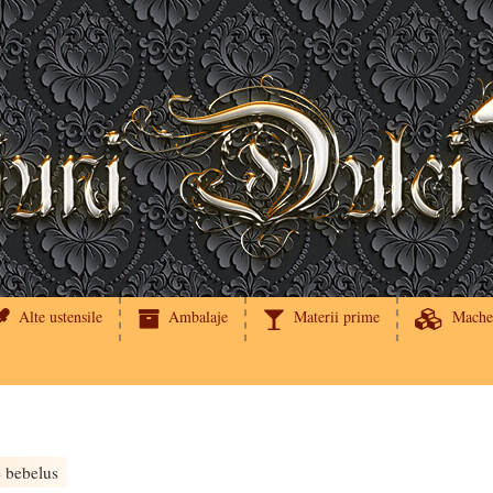
Alte ustensile
Ambalaje
Materii prime
Mache
e bebelus