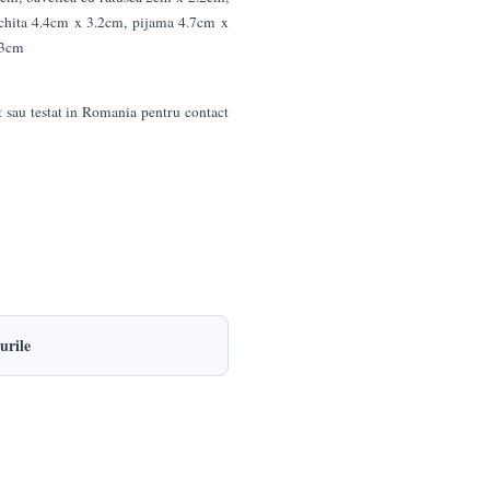
ochita 4.4cm x 3.2cm, pijama 4.7cm x
.3cm
t sau testat in Romania pentru contact
urile