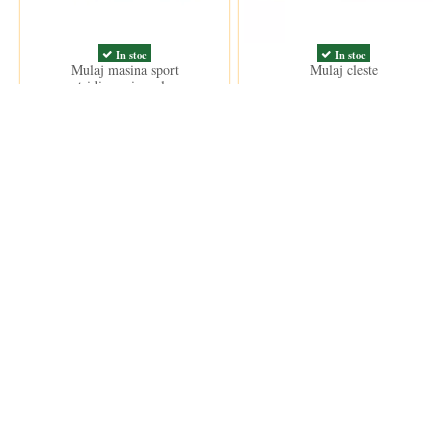
In stoc
In stoc
Mulaj masina sport
Mulaj cleste
tridimensioanala
25,50 lei
17,50 lei
ANPC
Informații
ANPC
Termeni si
Termeni d
Politica d
Cookie