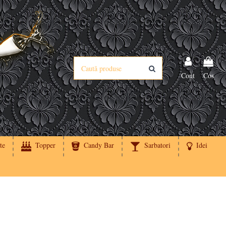
Cont
Cos
te
Topper
Candy Bar
Sarbatori
Idei