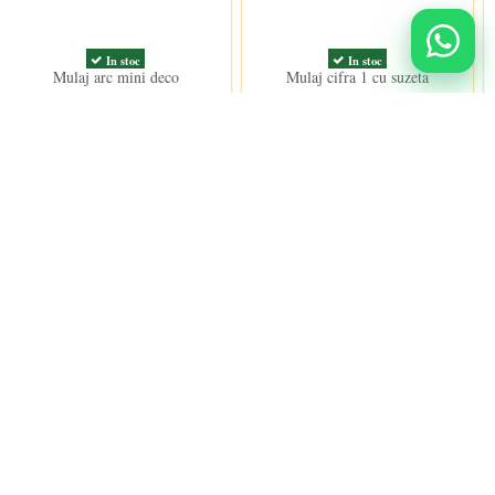
In stoc
In stoc
Mulaj arc mini deco
Mulaj cifra 1 cu suzeta
37,00 lei
22,00 lei
Urmareste-ne
nidulci.ro