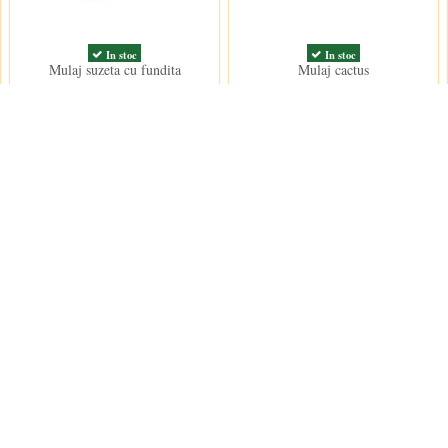
In stoc
In stoc
Mulaj suzeta cu fundita
Mulaj cactus
25,50 lei
18,50 lei
Contact us
Decoratiuni Dulci SRL
 conditii
e furnizare
e confidentialitate
contact@decoratiu