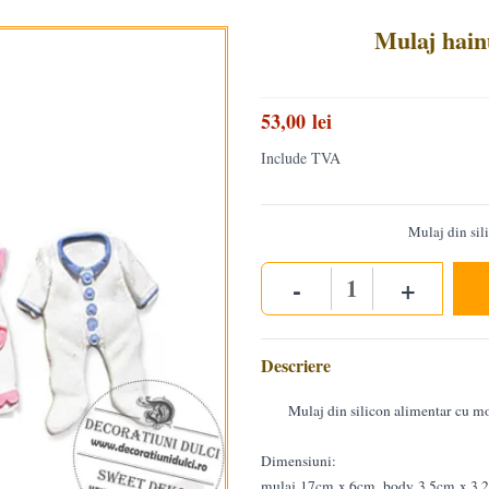
Mulaj hain
53,00 lei
Include TVA
Mulaj din sil
-
+
Quantity
Descriere
Mulaj din silicon alimentar cu mo
Dimensiuni:
mulaj 17cm x 6cm, body 3.5cm x 3.2c