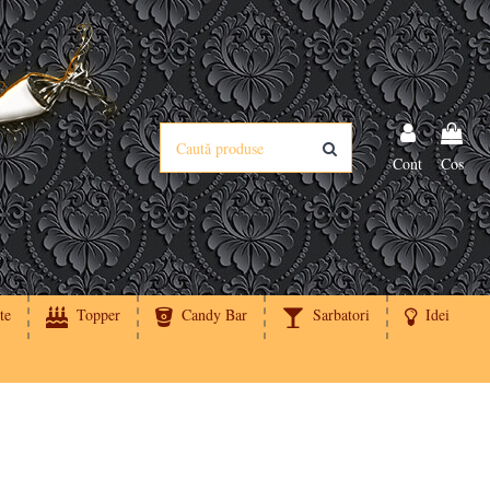
Cont
Cos
te
Topper
Candy Bar
Sarbatori
Idei