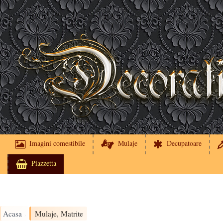
Imagini comestibile
Mulaje
Decupatoare
Piazzetta
Acasa
Mulaje, Matrite
›