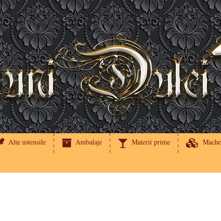
Alte ustensile
Ambalaje
Materii prime
Mache