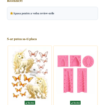
Recenzii
(0)
Apasa pentru a vedea review-urile
S-ar putea sa-ti placa
In stoc
In stoc