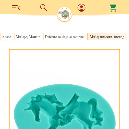
Acasa
Mulaje, Matrite
Diferite mulaje si matrite
Mulaj unicorn, inorog
›
›
›